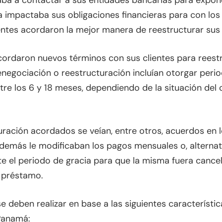
taba a contactar a sus entidades bancarias para expone
 impactaba sus obligaciones financieras para con los
ientes acordaron la mejor manera de reestructurar su
cordaron nuevos términos con sus clientes para reest
gociación o reestructuración incluían otorgar period
re los 6 y 18 meses, dependiendo de la situación del cl
ración acordados se veían, entre otros, acuerdos en lo
demás le modificaban los pagos mensuales o, alternat
e el periodo de gracia para que la misma fuera canc
l préstamo.
e deben realizar en base a las siguientes característi
Panamá: