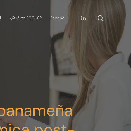
l
¿Qué es FOCUS?
Español
a panameña
mica post-