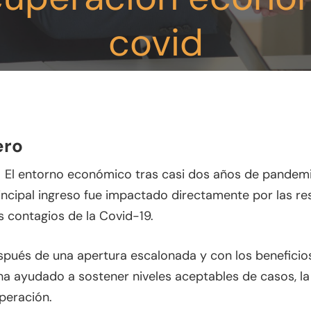
covid
Enero 5, 2022
ero
 El entorno económico tras casi dos años de pandem
ncipal ingreso fue impactado directamente por las res
 contagios de la Covid-19.
espués de una apertura escalonada y con los beneficio
 cerrar
ha ayudado a sostener niveles aceptables de casos, l
uperación.