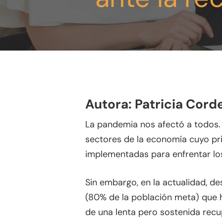
Autora: Patricia Cord
La pandemia nos afectó a todos.
sectores de la economía cuyo pri
implementadas para enfrentar los
Sin embargo, en la actualidad, d
Presione enter para buscar o ESC para
(80% de la población meta) que 
de una lenta pero sostenida rec