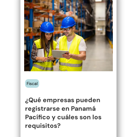
¿Qué empresas
Internacionales
Fideicomisos
pueden
Fiscal
registrarse en
Judicial
Panamá
Judicial – Código P
Pacífico y
Laboral
Civil
cuáles son los
Legaltech
requisitos?
Marcas
Fiscal
Marítimo
¿Qué empresas pueden
Migración
registrarse en Panamá
Otros Enfoques
Pacífico y cuáles son los
requisitos?
Planificación Patrimoni