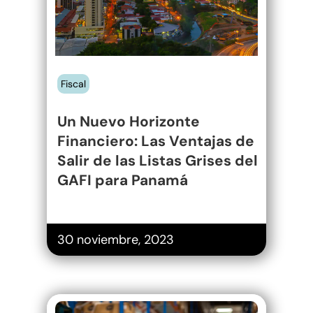
Listas Grises del
GAFI para
Inicio
Panamá
Enfoques
Fiscal
Biblioteca Legal
Artículos
Un Nuevo Horizonte
Financiero: Las Ventajas de
¿Qué Es FOCUS?
Bienes Raíces
Salir de las Listas Grises del
Español
Banca, Finanzas Y Mer
GAFI para Panamá
Capitales
Inglés
Corporativo
30 noviembre, 2023
Cumplimiento
Cumplimiento – Fisc
Energía
Cumplimiento – Serv
Fusiones Y Adquisicio