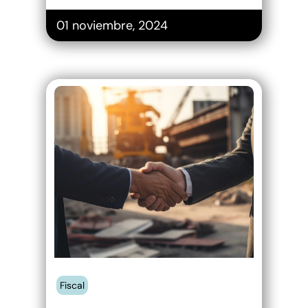
01 noviembre, 2024
El Rol Esencial
de las Firmas de
Abogados en el
Éxito de las
Asociaciones
Público-
Privadas en
Panamá
Fiscal