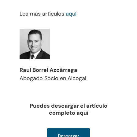
Cumplimiento – Serv
Fusiones Y Adquisicio
Lea más artículos
aquí
Internacionales
Fideicomisos
Fiscal
Judicial
Judicial – Código P
Laboral
Civil
Raul Borrel Azcárraga
Legaltech
Abogado Socio en Alcogal
Marcas
Marítimo
Puedes descargar el artículo
Migración
completo aquí
Otros Enfoques
Planificación Patrimoni
Descargar