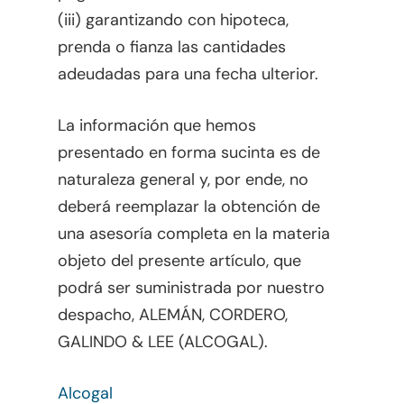
(iii) garantizando con hipoteca,
prenda o fianza las cantidades
adeudadas para una fecha ulterior.
Inicio
La información que hemos
Enfoques
presentado en forma sucinta es de
Biblioteca Legal
Artículos
naturaleza general y, por ende, no
deberá reemplazar la obtención de
¿Qué Es FOCUS?
Bienes Raíces
una asesoría completa en la materia
Español
Banca, Finanzas Y Mer
objeto del presente artículo, que
Capitales
Inglés
podrá ser suministrada por nuestro
Corporativo
despacho, ALEMÁN, CORDERO,
GALINDO & LEE (ALCOGAL).
Cumplimiento
Cumplimiento – Fisc
Energía
Alcogal