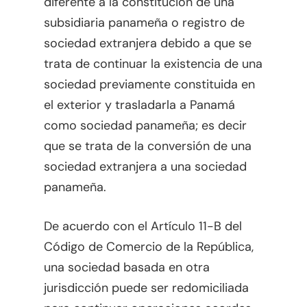
diferente a la constitución de una
subsidiaria panameña o registro de
sociedad extranjera debido a que se
trata de continuar la existencia de una
sociedad previamente constituida en
Inicio
el exterior y trasladarla a Panamá
como sociedad panameña; es decir
Enfoques
que se trata de la conversión de una
Biblioteca Legal
Artículos
sociedad extranjera a una sociedad
panameña.
¿Qué Es FOCUS?
Bienes Raíces
Español
Banca, Finanzas Y Mer
De acuerdo con el Artículo 11-B del
Capitales
Inglés
Código de Comercio de la República,
una sociedad basada en otra
Corporativo
jurisdicción puede ser redomiciliada
Cumplimiento