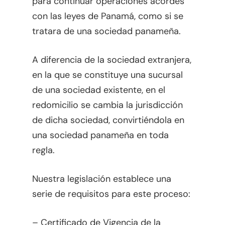
para continuar operaciones acordes
Cumplimiento – Fisc
Energía
con las leyes de Panamá, como si se
tratara de una sociedad panameña.
Cumplimiento – Serv
Fusiones Y Adquisicio
Internacionales
Fideicomisos
A diferencia de la sociedad extranjera,
en la que se constituye una sucursal
Fiscal
de una sociedad existente, en el
Judicial
redomicilio se cambia la jurisdicción
Judicial – Código P
Laboral
de dicha sociedad, convirtiéndola en
Civil
una sociedad panameña en toda
Legaltech
regla.
Marcas
Nuestra legislación establece una
Marítimo
serie de requisitos para este proceso:
Migración
– Certificado de Vigencia de la
Otros Enfoques