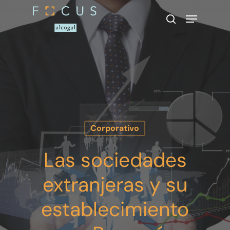
Presione enter para buscar o ESC
para cerrar
Corporativo
Las sociedades
extranjeras y su
establecimiento