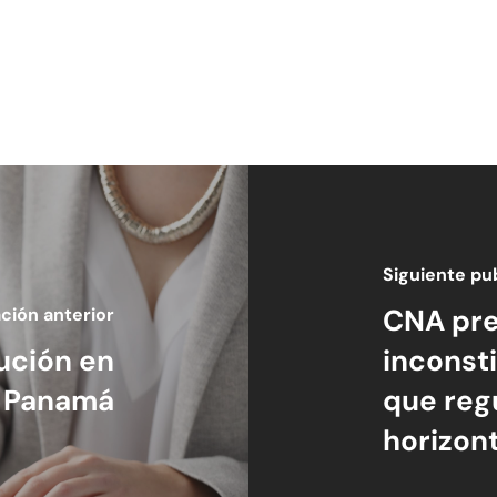
Siguiente pu
CNA pr
ción anterior
ución en
inconsti
Panamá
que reg
horizont