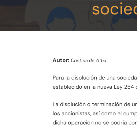
socie
Autor:
Cristina de Alba
Presione enter para buscar o ESC para
Para la disolución de una socied
establecido en la nueva Ley 254 
La disolución o terminación de 
los accionistas, así como el cump
dicha operación no se podría con