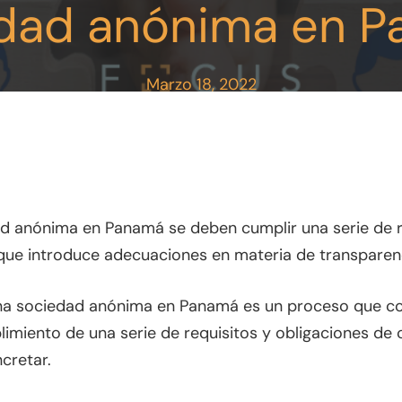
dad anónima en 
Marzo 18, 2022
 cerrar
ad anónima en Panamá se deben cumplir una serie de r
que introduce adecuaciones en materia de transparenci
una sociedad anónima en Panamá es un proceso que con
limiento de una serie de requisitos y obligaciones de c
cretar.