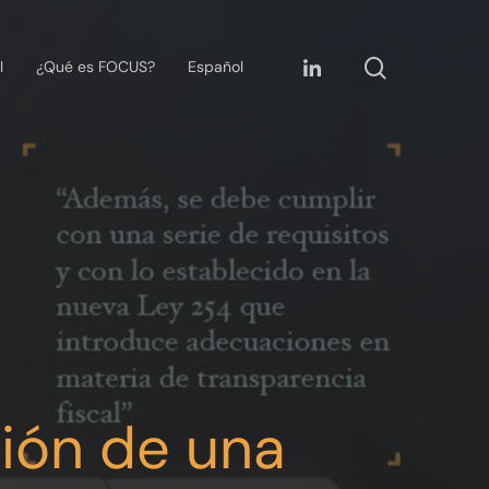
l
¿Qué es FOCUS?
Español
ción de una