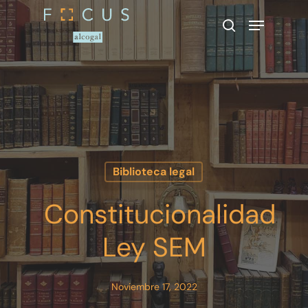
Presione enter para buscar o ESC
para cerrar
Biblioteca legal
Constitucionalidad
Ley SEM
Noviembre 17, 2022