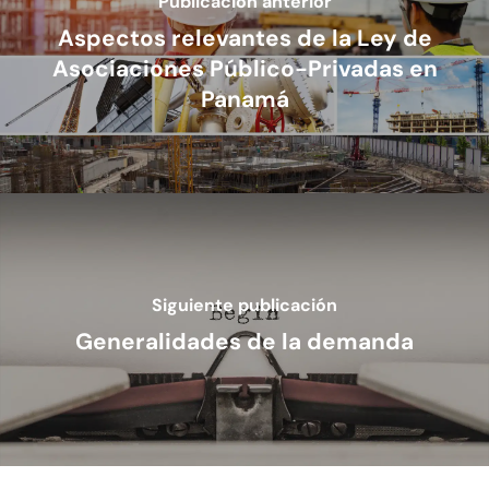
Publicación anterior
Cumplimiento
Aspectos relevantes de la Ley de
Cumplimiento – Fisc
Energía
Asociaciones Público-Privadas en
Panamá
Cumplimiento – Serv
Fusiones Y Adquisicio
Internacionales
Fideicomisos
Fiscal
Judicial
Judicial – Código P
Laboral
Siguiente publicación
Civil
Generalidades de la demanda
Legaltech
Marcas
Marítimo
Migración