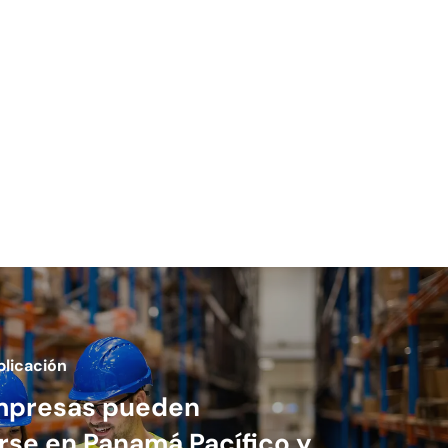
blicación
mpresas pueden
arse en Panamá Pacífico y