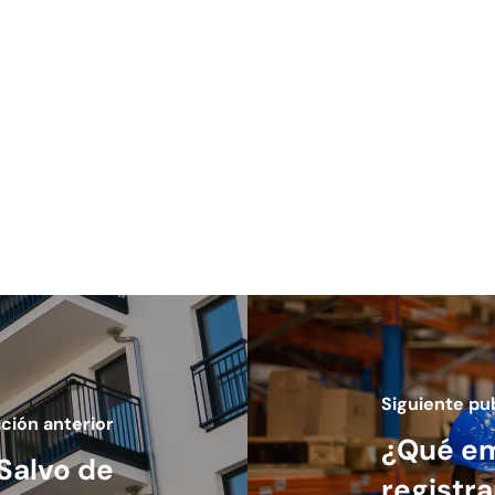
Siguiente pu
ción anterior
¿Qué e
Salvo de
registr