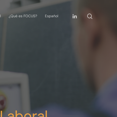
l
¿Qué es FOCUS?
Español
Laboral