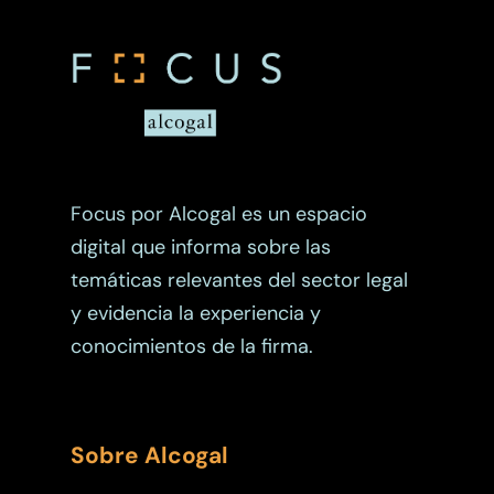
Cumplimiento
Cumplimiento – Fisc
Energía
Cumplimiento – Serv
Fusiones Y Adquisicio
Internacionales
Fideicomisos
Fiscal
Focus por Alcogal es un espacio
Judicial
digital que informa sobre las
Judicial – Código P
temáticas relevantes del sector legal
Laboral
Civil
y evidencia la experiencia y
Legaltech
conocimientos de la firma.
Marcas
Marítimo
Sobre Alcogal
Migración