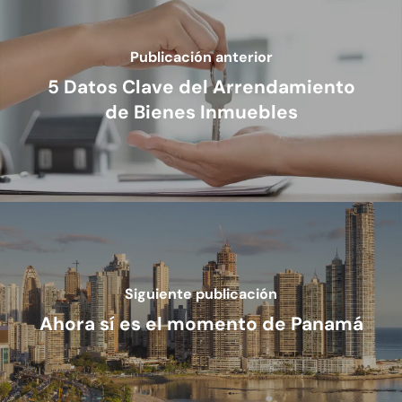
Cumplimiento
Publicación anterior
Cumplimiento – Fisc
Energía
5 Datos Clave del Arrendamiento
de Bienes Inmuebles
Cumplimiento – Serv
Fusiones Y Adquisicio
Internacionales
Fideicomisos
Fiscal
Judicial
Judicial – Código P
Laboral
Civil
Siguiente publicación
Legaltech
Ahora sí es el momento de Panamá
Marcas
Marítimo