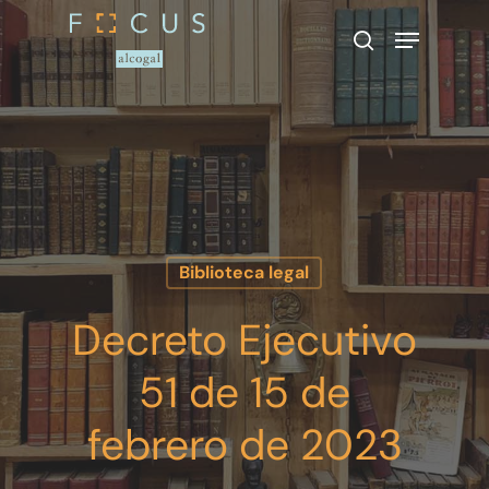
Presione enter para buscar o ESC
para cerrar
Biblioteca legal
Decreto Ejecutivo
51 de 15 de
febrero de 2023