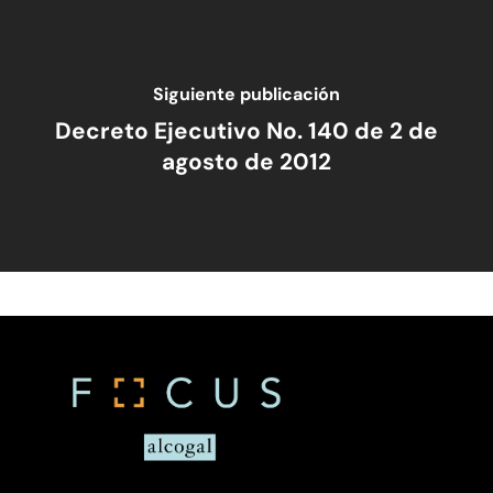
Cumplimiento – Serv
Fusiones Y Adquisicio
Internacionales
Fideicomisos
Siguiente publicación
Fiscal
Decreto Ejecutivo No. 140 de 2 de
Judicial
agosto de 2012
Judicial – Código P
Laboral
Civil
Legaltech
Marcas
Marítimo
Migración
Otros Enfoques
Planificación Patrimoni