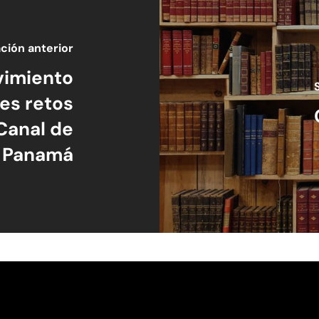
ción anterior
vimiento
es retos
Canal de
Panamá