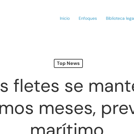
Inicio
Enfoques
Biblioteca lega
Top News
os fletes se man
imos meses, pre
 cerrar
marítimo