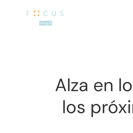
Alza en l
los próx
Presione enter para buscar o ESC para