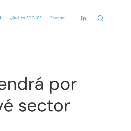
l
¿Qué es FOCUS?
Español
tendrá por
vé sector